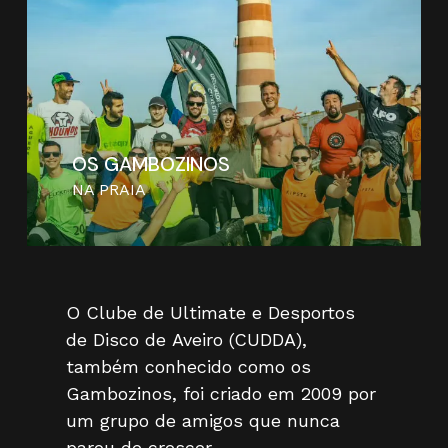
OS GAMBOZINOS
NA PRAIA
O
Clube
de
Ultimate
e
Desportos
de
Disco
de
Aveiro
(CUDDA),
também
conhecido
como
os
Gambozinos,
foi
criado
em
2009
por
um
grupo
de
amigos
que
nunca
parou
de
crescer.