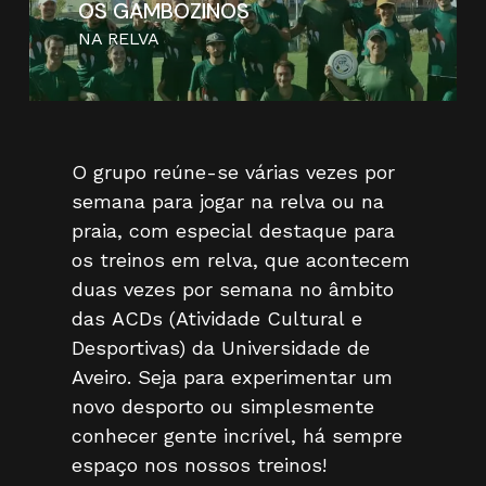
OS GAMBOZINOS
NA RELVA
O
grupo
reúne-se
várias
vezes
por
semana
para
jogar
na
relva
ou
na
praia,
com
especial
destaque
para
os
treinos
em
relva,
que
acontecem
duas
vezes
por
semana
no
âmbito
das
ACDs
(Atividade
Cultural
e
Desportivas)
da
Universidade
de
Aveiro.
Seja
para
experimentar
um
novo
desporto
ou
simplesmente
conhecer
gente
incrível,
há
sempre
espaço
nos
nossos
treinos!